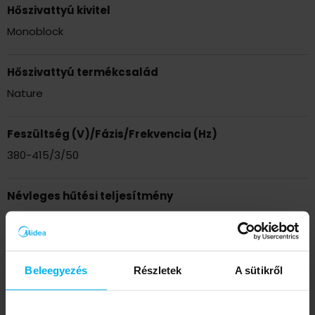
Hőszivattyú kivitel
Monoblock
Hőszivattyú termékcsalád
Nature
Feszültség (V)/Fázis/Frekvencia (Hz)
380-415/3/50
Névleges hűtési teljesítmény
8.3 kW
Névleges fűtési teljesítmény
Beleegyezés
Részletek
A sütikről
8 kW