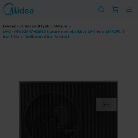
Levegő-víz hőszivattyúk
Nature
MHC-V8WD2RN7-BER90 Nature monoblokkos M-Thermal (R290, 8
kW, 3 fázis, fűtőbetét 9 kW, fekete)