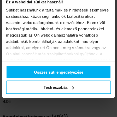
Fűtés energiaosztály
Ez a weboldal sütiket használ!
A+++
Sütiket használunk a tartalmak és hirdetések személyre
szabásához, közösségi funkciók biztosításához,
valamint weboldalforgalmunk elemzéséhez. Ezenkívül
Fűtés energiaosztály (55°C)
közösségi média-, hirdető- és elemező partnereinkkel
A+++
megosztjuk az Ön weboldalhasználatra vonatkozó
adatait, akik kombinálhatják az adatokat más olyan
SEER (W/W)
adatokkal, amelyeket Ön adott meg számukra vagy az
Ön által használt más szolgáltatásokból gyűjtöttek. A
7.63
weboldalon való böngészés folytatásával Ön hozzájárul a
sütik használatához.
SCOP (W/W)
Összes süti engedélyezése
Süti információk:
https://midea.hu/cookies
5.35
Testreszabás
SCOP (55°C)
4.06
Hangteljesítményszint (dB(A))