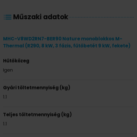
Műszaki adatok
MHC-V8WD2RN7-BER90 Nature monoblokkos M-
Thermal (R290, 8 kW, 3 fázis, fűtőbetét 9 kW, fekete)
Hűtőközeg
Igen
Gyári töltetmennyiség (kg)
1.1
Teljes töltetmennyiség (kg)
1.1