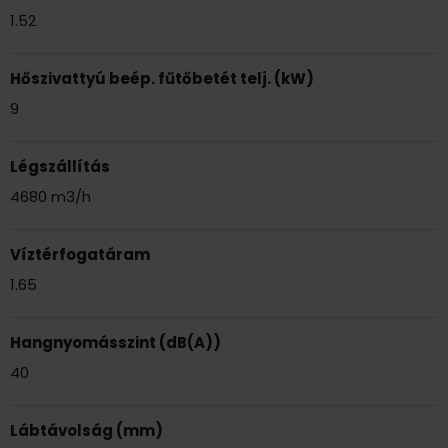
1.52
Hőszivattyú beép. fűtőbetét telj. (kW)
9
Légszállítás
4680 m3/h
Víztérfogatáram
1.65
Hangnyomásszint (dB(A))
40
Lábtávolság (mm)