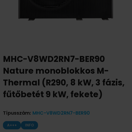
MHC-V8WD2RN7-BER90
Nature monoblokkos M-
Thermal (R290, 8 kW, 3 fázis,
fűtőbetét 9 kW, fekete)
Típusszám
:
MHC-V8WD2RN7-BER90
A+++
INFO