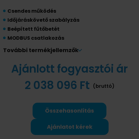
Csendes működés
Időjáráskövető szabályzás
Beépített fűtőbetét
MODBUS csatlakozás
Kaszkád vezérlés
További termékjellemzők
R290 hűtőközeg
Ajánlott fogyasztói ár
Energiatakarékos működés
2 038 096 Ft
(bruttó)
Összehasonlítás
Ajánlatot kérek