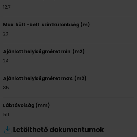
12.7
Max. kült.-belt. szintkülönbség (m)
20
Ajánlott helyiségméret min. (m2)
24
Ajánlott helyiségméret max. (m2)
35
Lábtávolság (mm)
511
Letölthető dokumentumok