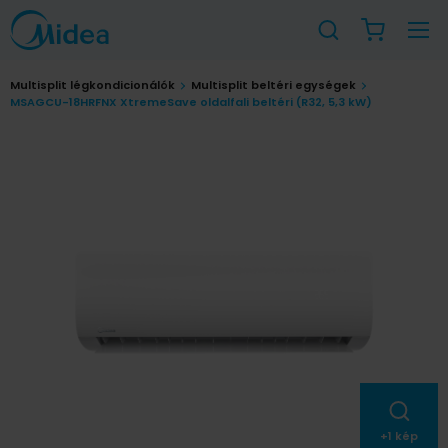
Multisplit légkondicionálók
Multisplit beltéri egységek
MSAGCU-18HRFNX XtremeSave oldalfali beltéri (R32, 5,3 kW)
+
1
kép