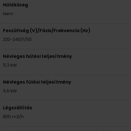
Opcionális multi function board
Hűtőközeg
Gearshift teljesítményszabályozás
Nem
Mono&Multi kompatibilis
Információ lekérdezés a távirányítóval
Feszültség (V)/Fázis/Frekvencia (Hz)
Szervíz mód
220-240/1/50
Nagy sűrűségű szűrő
UV-C fény fertőtlenítő
Névleges hűtési teljesítmény
iClean
5.3 kW
Cold catalyst szűrő
Kültéri önportalanító funkció
Névleges fűtési teljesítmény
Hűtőközeghiány érzékelés
5.6 kW
Fokozatmentes beltéri ventilátor
"Breeze away" funkció
Légszállítás
Sleep funkció
800 m3/h
Silent mód