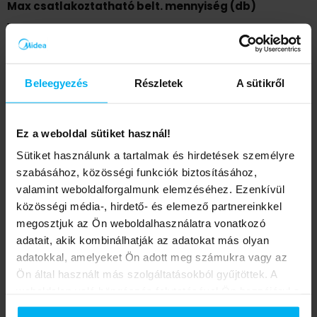
Schedule
Max csatlakoztatható belt. mennyiség (db)
1
Hűtés energiaosztály
Beleegyezés
Részletek
A sütikről
A++
Fűtés energiaosztály
Ez a weboldal sütiket használ!
A+
Sütiket használunk a tartalmak és hirdetések személyre
szabásához, közösségi funkciók biztosításához,
valamint weboldalforgalmunk elemzéséhez. Ezenkívül
SEER (W/W)
közösségi média-, hirdető- és elemező partnereinkkel
7
megosztjuk az Ön weboldalhasználatra vonatkozó
adatait, akik kombinálhatják az adatokat más olyan
SCOP (W/W)
adatokkal, amelyeket Ön adott meg számukra vagy az
Ön által használt más szolgáltatásokból gyűjtöttek. A
4
weboldalon való böngészés folytatásával Ön hozzájárul a
sütik használatához.