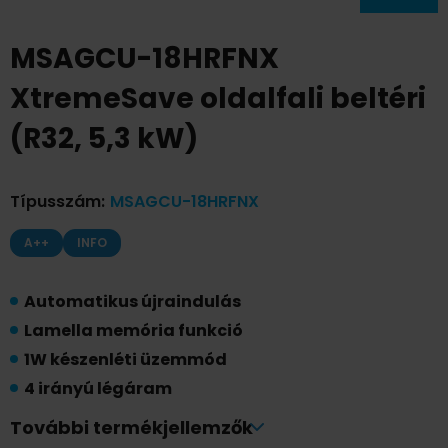
MSAGCU-18HRFNX
XtremeSave oldalfali beltéri
(R32, 5,3 kW)
Típusszám
:
MSAGCU-18HRFNX
A++
INFO
Automatikus újraindulás
Lamella memória funkció
1W készenléti üzemmód
4 irányú légáram
Turbo üzemmód
További termékjellemzők
Alvás automata funkció