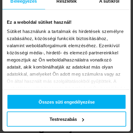
Beleegyezés
Részletek
A sütikről
Ez a weboldal sütiket használ!
Sütiket használunk a tartalmak és hirdetések személyre
szabásához, közösségi funkciók biztosításához,
valamint weboldalforgalmunk elemzéséhez. Ezenkívül
közösségi média-, hirdető- és elemező partnereinkkel
megosztjuk az Ön weboldalhasználatra vonatkozó
adatait, akik kombinálhatják az adatokat más olyan
adatokkal, amelyeket Ön adott meg számukra vagy az
Ön által használt más szolgáltatásokból gyűjtöttek. A
weboldalon való böngészés folytatásával Ön hozzájárul a
sütik használatához.
Összes süti engedélyezése
Süti információk:
https://midea.hu/cookies
Biztonsági tartalék
Testreszabás
szélsőséges időjárásra