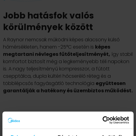
Jobb hatásfok valós
körülmények között
A Raynor nemcsak működni képes alacsony külső
hőmérsékleten, hanem -25°C esetén is
képes
megtartani névleges fűtőteljesítményét,
így stabil
komfortot biztosít még a legkeményebb téli napokon
is. A nagy teljesítményű kompresszor, a fűtött
csepptálca, dupla kültéri hőcserélő réteg és a
többlépcsős fagyásgátló technológia
együttesen
garantálják a hatékony és üzembiztos működést.