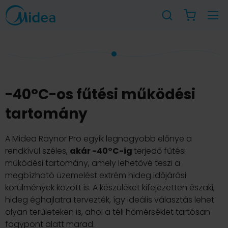
-40°C-os fűtési működési
tartomány
A Midea Raynor Pro egyik legnagyobb előnye a
rendkívül széles,
akár -40°C-ig
terjedő fűtési
működési tartomány, amely lehetővé teszi a
megbízható üzemelést extrém hideg időjárási
körülmények között is. A készüléket kifejezetten északi,
hideg éghajlatra tervezték, így ideális választás lehet
olyan területeken is, ahol a téli hőmérséklet tartósan
fagypont alatt marad.