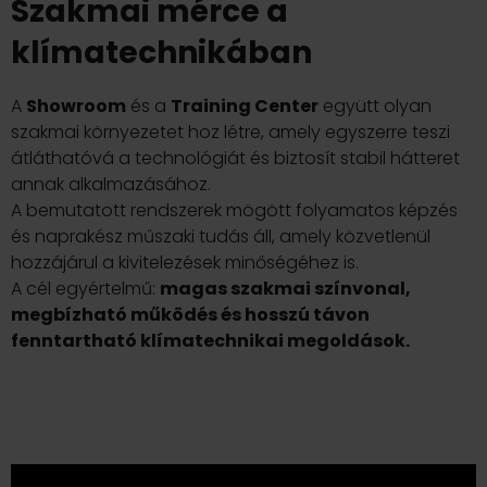
Szakmai mérce a
klímatechnikában
A
Showroom
és a
Training Center
együtt olyan
szakmai környezetet hoz létre, amely egyszerre teszi
átláthatóvá a technológiát és biztosít stabil hátteret
annak alkalmazásához.
A bemutatott rendszerek mögött folyamatos képzés
és naprakész műszaki tudás áll, amely közvetlenül
hozzájárul a kivitelezések minőségéhez is.
A cél egyértelmű:
magas szakmai színvonal,
megbízható működés és hosszú távon
fenntartható klímatechnikai megoldások.