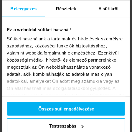
Beleegyezés
Részletek
A sütikről
Ez a weboldal sütiket használ!
Sütiket használunk a tartalmak és hirdetések személyre
szabásához, közösségi funkciók biztosításához,
valamint weboldalforgalmunk elemzéséhez. Ezenkívül
közösségi média-, hirdető- és elemező partnereinkkel
Midea Training Center – A
megosztjuk az Ön weboldalhasználatra vonatkozó
adatait, akik kombinálhatják az adatokat más olyan
szakmai háttér
adatokkal, amelyeket Ön adott meg számukra vagy az
Ön által használt más szolgáltatásokból gyűjtöttek. A
A
Midea Training Center
a klímatechnikai
weboldalon való böngészés folytatásával Ön hozzájárul a
szakemberképzés egyik meghatározó központja
sütik használatához.
Magyarországon.
Összes süti engedélyezése
Süti információk:
https://midea.hu/cookies
Az oktatási programok évente
több ezer szakember
számára biztosítanak elméleti és gyakorlati
Testreszabás
képzést
, a legújabb technológiákra és rendszerekre