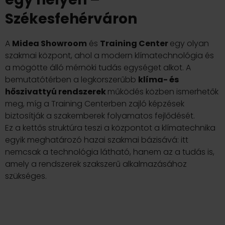
Székesfehérváron
A
Midea Showroom
és
Training Center
egy olyan
szakmai központ, ahol a modern klímatechnológia és
a mögötte álló mérnöki tudás egységet alkot. A
bemutatótérben a legkorszerűbb
klíma- és
hőszivattyú rendszerek
működés közben ismerhetők
meg, míg a Training Centerben zajló képzések
biztosítják a szakemberek folyamatos fejlődését.
Ez a kettős struktúra teszi a központot a klímatechnika
egyik meghatározó hazai szakmai bázisává: itt
nemcsak a technológia látható, hanem az a tudás is,
amely a rendszerek szakszerű alkalmazásához
szükséges.