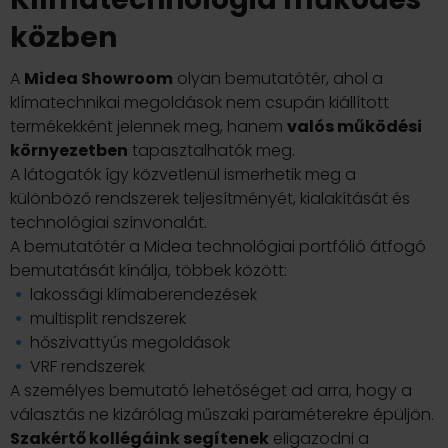
közben
A
Midea Showroom
olyan bemutatótér, ahol a
klímatechnikai megoldások nem csupán kiállított
termékekként jelennek meg, hanem
valós működési
környezetben
tapasztalhatók meg.
A látogatók így közvetlenül ismerhetik meg a
különböző rendszerek teljesítményét, kialakítását és
technológiai színvonalát.
A bemutatótér a Midea technológiai portfólió átfogó
bemutatását kínálja, többek között:
lakossági klímaberendezések
multisplit rendszerek
hőszivattyús megoldások
VRF rendszerek
A személyes bemutató lehetőséget ad arra, hogy a
választás ne kizárólag műszaki paraméterekre épüljön.
Szakértő kollégáink segítenek
eligazodni a