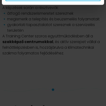
építve.
A képzések során a résztvevők:
átfogó rendszerismeretet szereznek
megismerik a telepítés és beüzemelés folyamatait
gyakorlati tapasztalatot szereznek a szervizelés
területén
A Training Center szoros együttműködésben áll a
szakképző centrumokkal
, és aktív szerepet vállal a
felnőttképzésben is, hozzájárulva a klímatechnikai
szakma folyamatos fejlődéséhez.