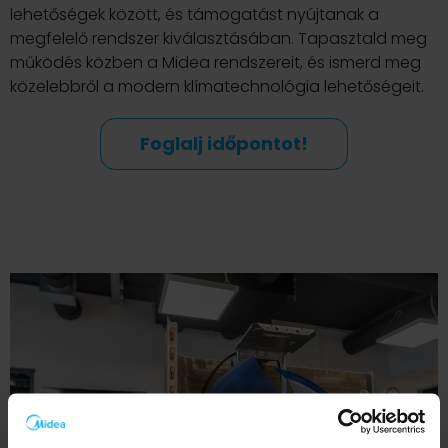
lehetőségek között, és támogatást nyújtanak a
megfelelő rendszer kiválasztásában. Tapasztald meg
működés közben a Midea rendszereit, és ismerd meg
közelebbről a modern klímatechnológia lehetőségeit.
Foglalj időpontot!