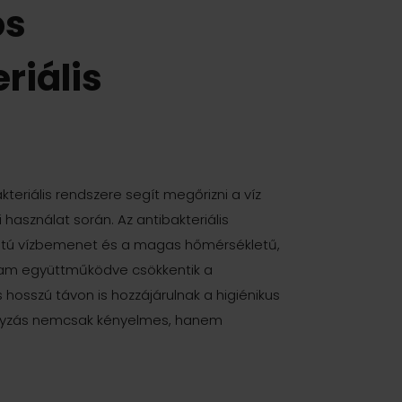
os
riális
kteriális rendszere segít megőrizni a víz
használat során. Az antibakteriális
atú vízbemenet és a magas hőmérsékletű,
gram együttműködve csökkentik a
s hosszú távon is hozzájárulnak a higiénikus
nyzás nemcsak kényelmes, hanem