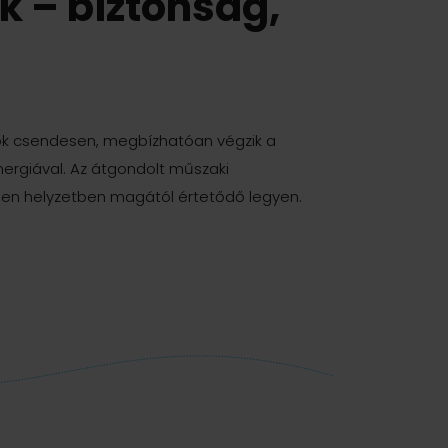
k – biztonság,
tők csendesen, megbízhatóan végzik a
ergiával. Az átgondolt műszaki
den helyzetben magától értetődő legyen.