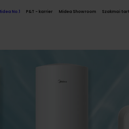
idea No.1
P&T - karrier
Midea Showroom
Szakmai tar