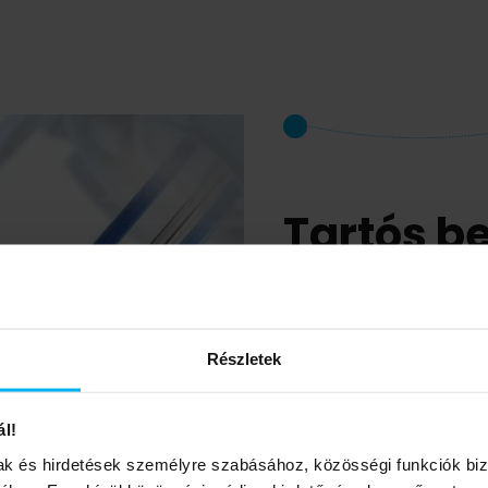
Tartós b
hosszú é
Részletek
A Ti+ SapphirEnamel tech
zománcozott tartály haté
ál!
vízkőképződés ellen. A m
mak és hirdetések személyre szabásához, közösségi funkciók biz
mikroporos tapadó réteg 