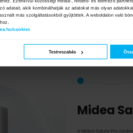
hez. Ezenkívül közösségi média-, hirdető- és elemező partner
bevonat együtt biztosítj
zó adatait, akik kombinálhatják az adatokat más olyan adatokka
működést. A hasonló bevo
sznált más szolgáltatásokból gyűjtöttek. A weboldalon való bö
fűtőszál hosszú távon is 
ához.
éveken át stabil és kiszá
dea.hu/cookies
Testreszabás
Össz
Midea Sa
A Midea Salute Pro azokn