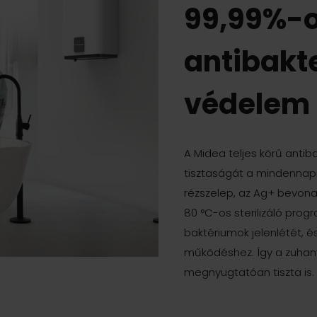
99,99%-
antibakte
védelem
A Midea teljes körű antiba
tisztaságát a mindennapi 
rézszelep, az Ag+ bevon
80 °C-os sterilizáló pro
baktériumok jelenlétét, é
működéshez. Így a zuha
megnyugtatóan tiszta is.