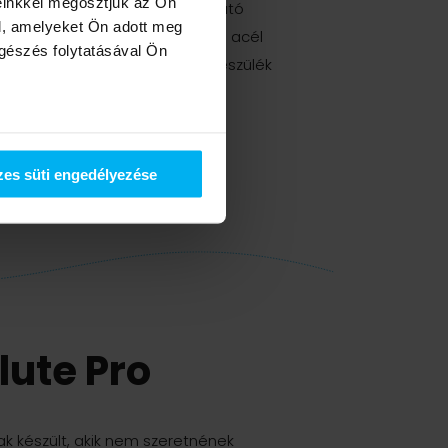
einkkel megosztjuk az Ön
ák a tartósságot és a megbízható
l, amelyeket Ön adott meg
nattal ellátott, rozsdamentes acél
ngészés folytatásával Ön
megőrzi teljesítményét, így a készülék
mítható használatot nyújt.
es süti engedélyezése
lute Pro
ak készült, akik nem szeretnének