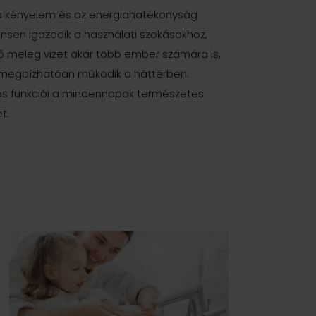
a kényelem és az energiahatékonyság
gensen igazodik a használati szokásokhoz,
ő meleg vizet akár több ember számára is,
megbízhatóan működik a háttérben.
os funkciói a mindennapok természetes
t.