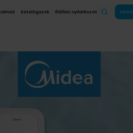
talmak
Katalógusok
Elállási nyilatkozat
Keres