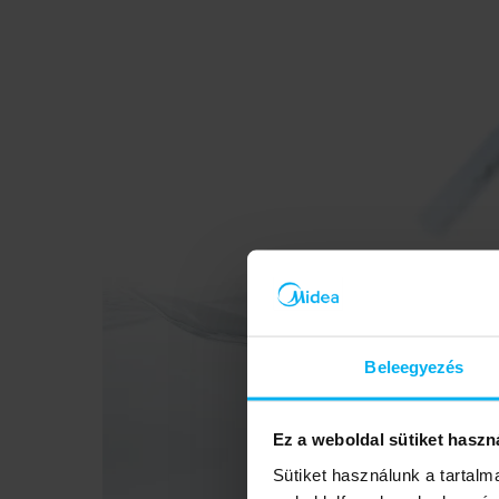
Beleegyezés
Ez a weboldal sütiket haszn
Sütiket használunk a tartal