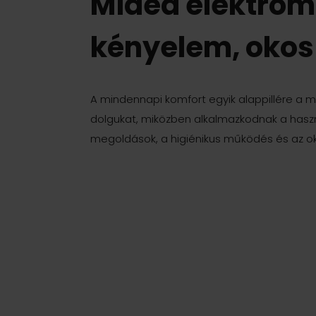
Midea elektromo
kényelem, oko
A mindennapi komfort egyik alappillére a 
dolgukat, miközben alkalmazkodnak a haszn
megoldások, a higiénikus működés és az o