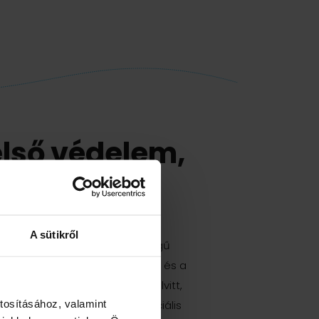
első védelem,
lettartam
A sütikről
nológiával ellátott, háromrétegű
kony védelmet nyújt a korrózió és a
agas minőségű acéllemezre felvitt,
tosításához, valamint
és az 850 °C-on hevített speciális