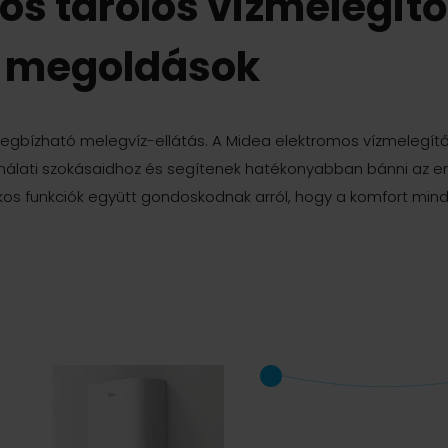
s tárolós vízmelegítő
s megoldások
megbízható melegvíz-ellátás. A Midea elektromos vízmelegí
álati szokásaidhoz és segítenek hatékonyabban bánni az en
kos funkciók együtt gondoskodnak arról, hogy a komfort min