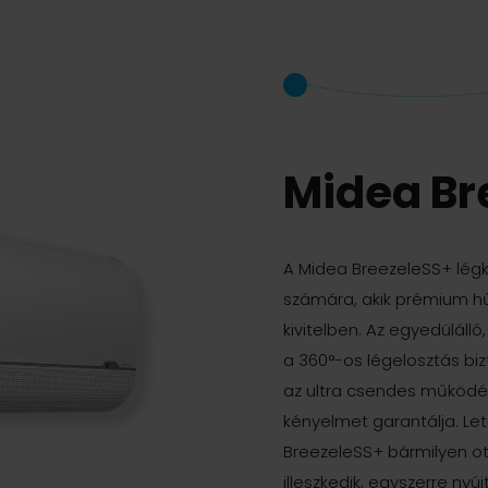
Midea Br
A Midea BreezeleSS+ légk
számára, akik prémium hű
kivitelben. Az egyedülálló
a 360°-os légelosztás bi
az ultra csendes működés
kényelmet garantálja. Le
BreezeleSS+ bármilyen ot
illeszkedik, egyszerre ny