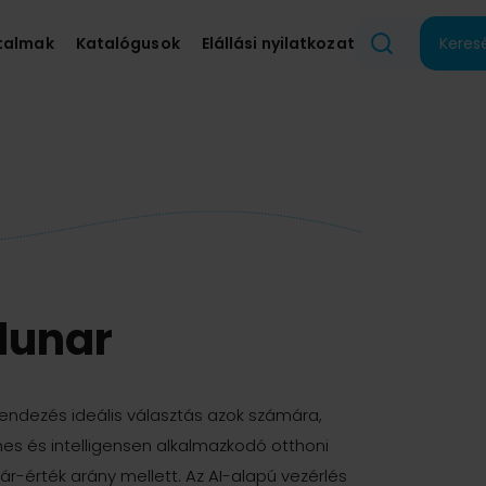
talmak
Katalógusok
Elállási nyilatkozat
Keres
lunar
endezés ideális választás azok számára,
es és intelligensen alkalmazkodó otthoni
ár-érték arány mellett. Az AI-alapú vezérlés