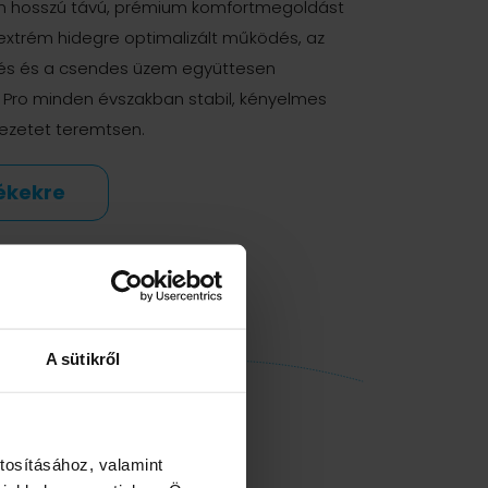
m hosszú távú, prémium komfortmegoldást
extrém hidegre optimalizált működés, az
kelés és a csendes üzem együttesen
r Pro minden évszakban stabil, kényelmes
nyezetet teremtsen.
ékekre
A sütikről
tosításához, valamint