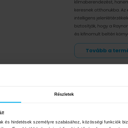
klímaberendezést, hane
keresnek otthonukba. Az 
intelligens jelenlétérzé
biztosítják, hogy a Rayno
és kifinomult beltéri kör
Tovább a term
Részletek
ál!
mak és hirdetések személyre szabásához, közösségi funkciók biz