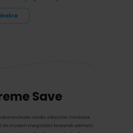
ékekre
reme Save
maberendezés ideális választás mindazok
ó és modern megoldást keresnek elérhető