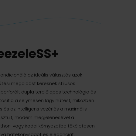
eezeleSS+
ondicionáló az ideális választás azok
tési megoldást keresnek stílusos
, perforált dupla terelőlapos technológia és
ztosítja a selymesen lágy hűtést, miközben
 és az intelligens vezérlés a maximális
tisztult, modern megjelenésével a
thoni vagy irodai környezetbe tökéletesen
újtva hatékonyságot és eleganciát.