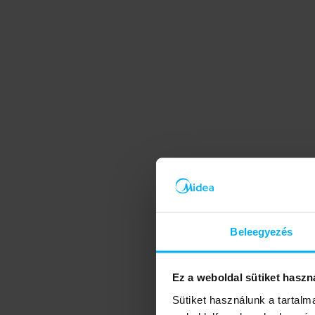
Beleegyezés
Ez a weboldal sütiket haszn
Sütiket használunk a tartal