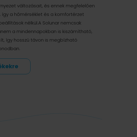
örnyezet változásait, és ennek megfelelően
, így a hőmérséklet és a komfortérzet
eállítások nélkül.A Solunar nemcsak
hanem a mindennapokban is kiszámítható,
t, így hosszú távon is megbízható
honodban.
ékekre