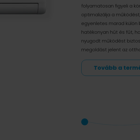
folyamatosan figyeli a k
optimalizálja a működést
egyenletes marad külön b
hatékonyan hűt és fűt, 
nyugodt működést biztosí
megoldást jelent az ott
Tovább a term