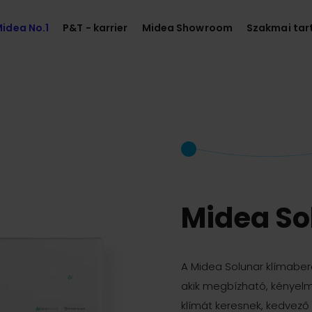
idea No.1
P&T - karrier
Midea Showroom
Szakmai tar
Midea So
A Midea Solunar klímaber
akik megbízható, kényelm
klímát keresnek, kedvező 