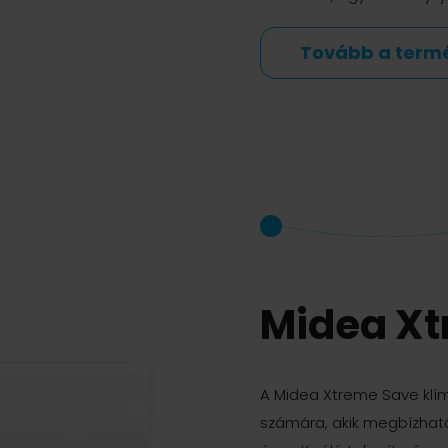
Tovább a term
Midea Xt
A Midea Xtreme Save klí
számára, akik megbízhat