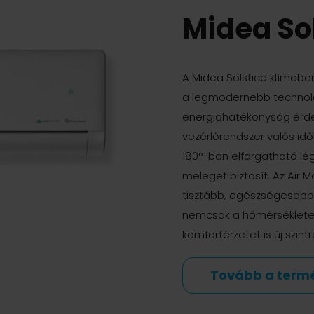
Midea So
A Midea Solstice klímaber
a legmodernebb technoló
energiahatékonyság érdek
vezérlőrendszer valós id
180°-ban elforgatható lé
meleget biztosít. Az Air 
tisztább, egészségesebb 
nemcsak a hőmérséklete
komfortérzetet is új szintr
Tovább a term