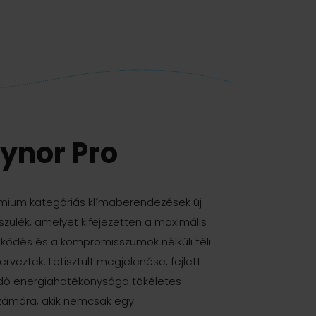
ynor Pro
émium kategóriás klímaberendezések új
készülék, amelyet kifejezetten a maximális
űködés és a kompromisszumok nélküli téli
rveztek. Letisztult megjelenése, fejlett
edő energiahatékonysága tökéletes
számára, akik nemcsak egy