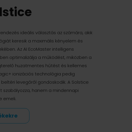
lstice
endezés ideális választás az számára, akik
giát keresik a maximális kényelem és
ében. Az AI EcoMaster intelligens
őben optimalizálja a működést, miközben a
gterelő huzatmentes hűtést és kellemes
Magic+ ionizációs technológia pedig
beltéri levegőről gondoskodik. A Solstice
t szabályozza, hanem a mindennapi
e emeli.
ékekre