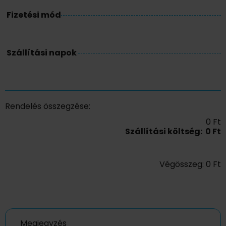
Fizetési mód
Szállítási napok
Rendelés összegzése
:
0
Ft
Szállítási költség
:
0
Ft
Végösszeg
:
0
Ft