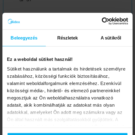
Beleegyezés
Részletek
A sütikről
0
/250
Elfogadom az
adatvédelmi tájékoztatót
, és
Ez a weboldal sütiket használ!
hozzájárulok a megadott adataim továbbításához
az általam kiválasztott vállalkozásoknak.
Sütiket használunk a tartalmak és hirdetések személyre
szabásához, közösségi funkciók biztosításához,
valamint weboldalforgalmunk elemzéséhez. Ezenkívül
A rendelés elküldésével elfogadom a midea.hu
közösségi média-, hirdető- és elemező partnereinkkel
Általános felhasználási feltételeket.
megosztjuk az Ön weboldalhasználatra vonatkozó
adatait, akik kombinálhatják az adatokat más olyan
adatokkal, amelyeket Ön adott meg számukra vagy az
Rendelés leadása
Ön által használt más szolgáltatásokból gyűjtöttek. A
weboldalon való böngészés folytatásával Ön hozzájárul a
Vissza
sütik használatához.