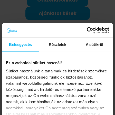
Ajánlatot kérek
Műszaki adatok
Beleegyezés
Részletek
A sütikről
D80-15EFG Lume vízmelegítő (80l, hengeres,
függőleges elhelyezésű)
Ez a weboldal sütiket használ!
Sütiket használunk a tartalmak és hirdetések személyre
Max. vízhőmérséklet (°C)
szabásához, közösségi funkciók biztosításához,
80
valamint weboldalforgalmunk elemzéséhez. Ezenkívül
közösségi média-, hirdető- és elemező partnereinkkel
megosztjuk az Ön weboldalhasználatra vonatkozó
Fűtőszál teljesítmény (kW)
adatait, akik kombinálhatják az adatokat más olyan
1.5
adatokkal, amelyeket Ön adott meg számukra vagy az
Ön által használt más szolgáltatásokból gyűjtöttek. A