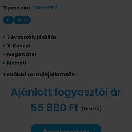
Típusszám
:
D80-15EFG
B
INFO
7 év tartály jótállás
X-Konzol
Megawater
MemoU
WIFI vezérlés
További termékjellemzők
Szárazfűtés védelem
Ajánlott fogyasztói ár
IPX4
SU316L Rozsdamentes acél fűtőszál
55 880 Ft
Ti+SapphirEnamel tartály
(bruttó)
Összehasonlítás