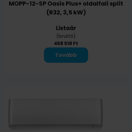
MOPP-12-SP Oasis Plus+ oldalfali split
(R32, 3,5 kW)
Listaár
(bruttó)
458 518 Ft
Tovább