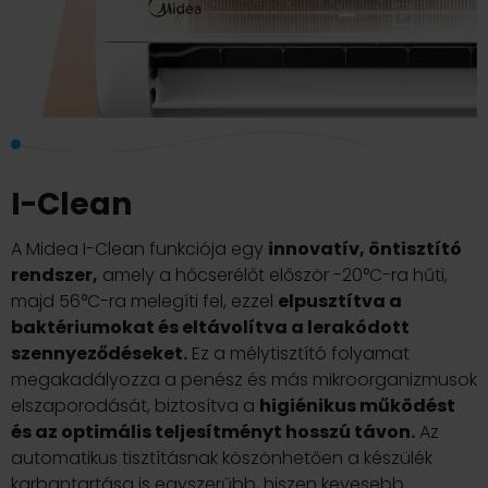
I-Clean
A Midea I-Clean funkciója egy
innovatív, öntisztító
rendszer,
amely a hőcserélőt először -20°C-ra hűti,
majd 56°C-ra melegíti fel, ezzel
elpusztítva a
baktériumokat és eltávolítva a lerakódott
szennyeződéseket.
Ez a mélytisztító folyamat
megakadályozza a penész és más mikroorganizmusok
elszaporodását, biztosítva a
higiénikus működést
és az optimális teljesítményt hosszú távon.
Az
automatikus tisztításnak köszönhetően a készülék
karbantartása is egyszerűbb, hiszen kevesebb