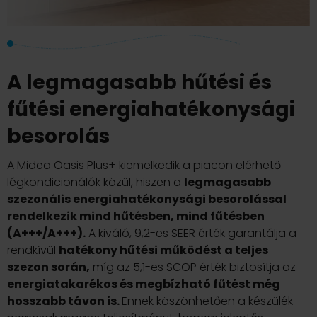
A legmagasabb hűtési és
fűtési energiahatékonysági
besorolás
A Midea Oasis Plus+ kiemelkedik a piacon elérhető
légkondicionálók közül, hiszen a
legmagasabb
szezonális energiahatékonysági besorolással
rendelkezik mind hűtésben, mind fűtésben
(A+++/A+++).
A kiváló, 9,2-es SEER érték garantálja a
rendkívül
hatékony hűtési működést a teljes
szezon során,
míg az 5,1-es SCOP érték biztosítja az
energiatakarékos és megbízható fűtést még
hosszabb távon is.
Ennek köszönhetően a készülék