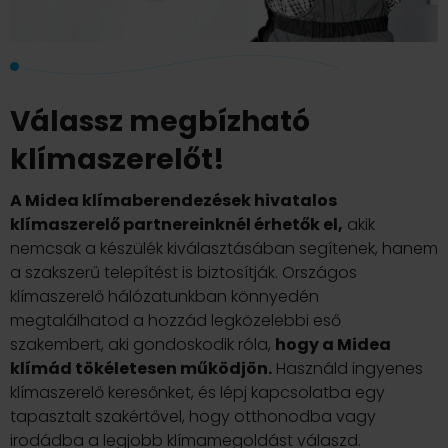
Válassz megbízható
klímaszerelőt!
A Midea klímaberendezések hivatalos
klímaszerelő partnereinknél érhetők el,
akik
nemcsak a készülék kiválasztásában segítenek, hanem
a szakszerű telepítést is biztosítják. Országos
klímaszerelő hálózatunkban könnyedén
megtalálhatod a hozzád legközelebbi eső
szakembert, aki gondoskodik róla,
hogy a Midea
klímád tökéletesen működjön.
Használd ingyenes
klímaszerelő keresőnket, és lépj kapcsolatba egy
tapasztalt szakértővel, hogy otthonodba vagy
irodádba a legjobb klímamegoldást válaszd.