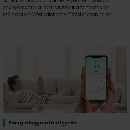
nemcsak magas teljesítményt, hanem jelentős
energiamegtakarítást is biztosít a felhasználók
számára a hűtési valamint a fűtési szezon során.
Energiafogyasztás figyelés