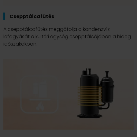
Csepptálcafűtés
A csepptálcafűtés meggátolja a kondenzvíz
lefagyását a kültéri egység csepptálcájában a hideg
időszakokban.