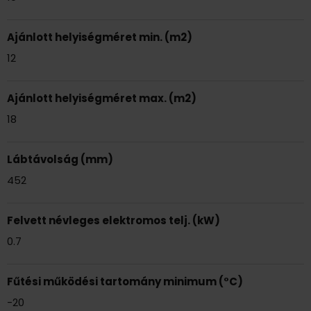
Ajánlott helyiségméret min. (m2)
12
Ajánlott helyiségméret max. (m2)
18
Lábtávolság (mm)
452
Felvett névleges elektromos telj. (kW)
0.7
Fűtési működési tartomány minimum (°C)
-20