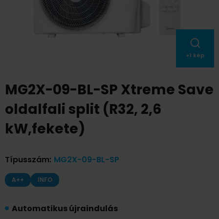
+
1
kép
MG2X-09-BL-SP Xtreme Save
oldalfali split (R32, 2,6
kW,fekete)
Típusszám
:
MG2X-09-BL-SP
A++
INFO
Automatikus újraindulás