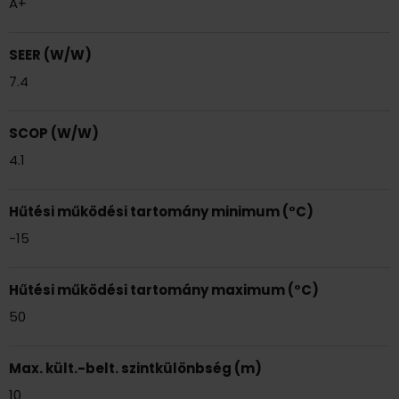
A+
SEER (W/W)
7.4
SCOP (W/W)
4.1
Hűtési működési tartomány minimum (°C)
-15
Hűtési működési tartomány maximum (°C)
50
Max. kült.-belt. szintkülönbség (m)
10