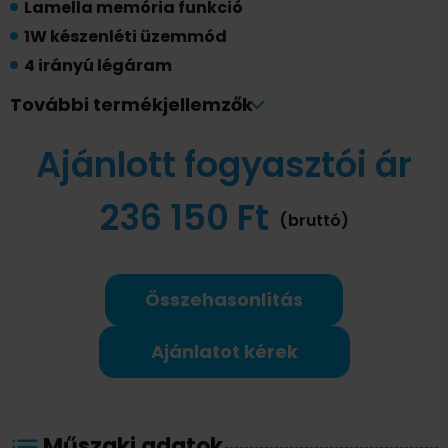
Lamella memória funkció
1W készenléti üzemmód
4 irányú légáram
Turbo üzemmód
További termékjellemzők
Alvás automata funkció
Ajánlott fogyasztói ár
Follow me funkció
Vészhelyzeti üzemmód
236 150 Ft
8 ℃-os temperáló fűtés
(bruttó)
Időzítő funkció
5 fokozatú kültéri ventillátor
Golden Fin
Összehasonlítás
Lágy légáram funkció
Ajánlatot kérek
Csepptálca fűtés
Gyári Wifi vezérlés
Hűtőközeg-szivárgás észlelés funkció
Karterfűtés
Műszaki adatok