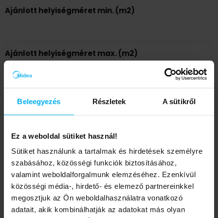
Ajánlott helyiségméret min. (m2)
Ajánlott helyiségméret max. (m2)
Lábtávolság (mm)
Beleegyezés
Részletek
A sütikről
Ez a weboldal sütiket használ!
Felvett névleges elektromos telj. (kW)
Sütiket használunk a tartalmak és hirdetések személyre
szabásához, közösségi funkciók biztosításához,
valamint weboldalforgalmunk elemzéséhez. Ezenkívül
Fűtési működési tartomány minimum (°C)
közösségi média-, hirdető- és elemező partnereinkkel
megosztjuk az Ön weboldalhasználatra vonatkozó
adatait, akik kombinálhatják az adatokat más olyan