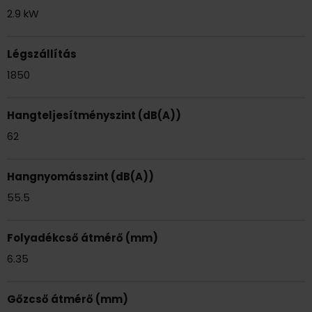
2.9 kW
Légszállítás
1850
Hangteljesítményszint (dB(A))
62
Hangnyomásszint (dB(A))
55.5
Folyadékcső átmérő (mm)
6.35
Gőzcső átmérő (mm)