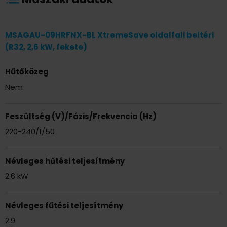
Eco mód (25 %)
π alakú szerelőlap
MSAGAU-09HRFNX-BL XtremeSave oldalfali beltéri
2 irányú csőcsatlakozás
(R32, 2,6 kW, fekete)
Opcionális multi function board
Hűtőközeg
Nem
Feszültség (V)/Fázis/Frekvencia (Hz)
220-240/1/50
Névleges hűtési teljesítmény
2.6 kW
Névleges fűtési teljesítmény
2.9