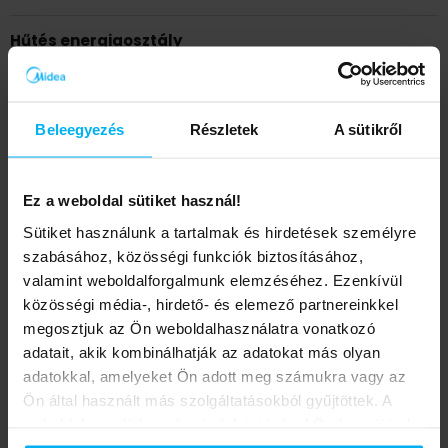
Hűtés energiaosztály
Fűtés energiaosztály
Beleegyezés
Részletek
A sütikről
Ez a weboldal sütiket használ!
SEER (W/W)
Sütiket használunk a tartalmak és hirdetések személyre
szabásához, közösségi funkciók biztosításához,
valamint weboldalforgalmunk elemzéséhez. Ezenkívül
SCOP (W/W)
közösségi média-, hirdető- és elemező partnereinkkel
megosztjuk az Ön weboldalhasználatra vonatkozó
adatait, akik kombinálhatják az adatokat más olyan
adatokkal, amelyeket Ön adott meg számukra vagy az
Lábtávolság (mm)
Ön által használt más szolgáltatásokból gyűjtöttek. A
weboldalon való böngészés folytatásával Ön hozzájárul a
sütik használatához.