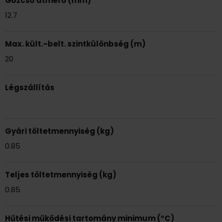
Gőzcső átmérő (mm)
12.7
Max. kült.-belt. szintkülönbség (m)
20
Légszállítás
Gyári töltetmennyiség (kg)
0.85
Teljes töltetmennyiség (kg)
0.85
Hűtési működési tartomány minimum (°C)