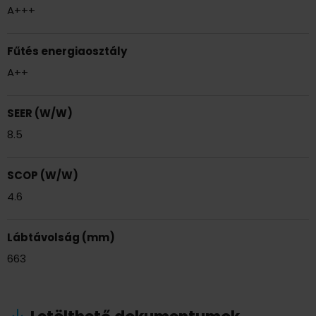
A+++
Fűtés energiaosztály
A++
SEER (W/W)
8.5
SCOP (W/W)
4.6
Lábtávolság (mm)
663