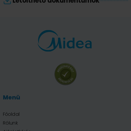
Letölthető dokumentumok
Menü
Főoldal
Rólunk