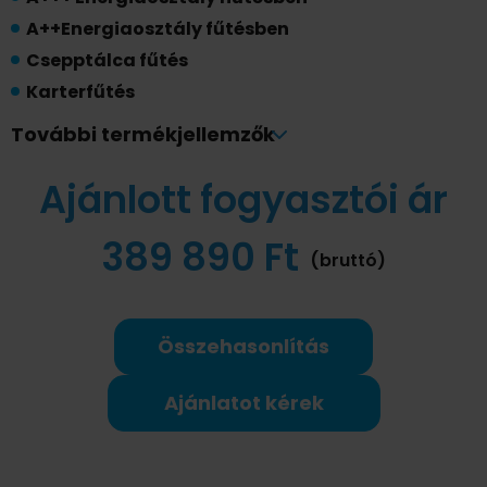
A++Energiaosztály fűtésben
Csepptálca fűtés
Karterfűtés
1W készenléti üzemmód
További termékjellemzők
Gearshift teljesítményszabályozás
Ajánlott fogyasztói ár
8 ℃-os temperáló fűtés
WIFI vezérlés
389 890 Ft
AI EcoMaster
(bruttó)
Összehasonlítás
Ajánlatot kérek