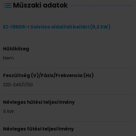
Műszaki adatok
EZ-18RD6-I Solstice oldalfali beltéri (5,3 kW)
Hűtőközeg
Nem
Feszültség (V)/Fázis/Frekvencia (Hz)
220-240/1/50
Névleges hűtési teljesítmény
5 kW
Névleges fűtési teljesítmény