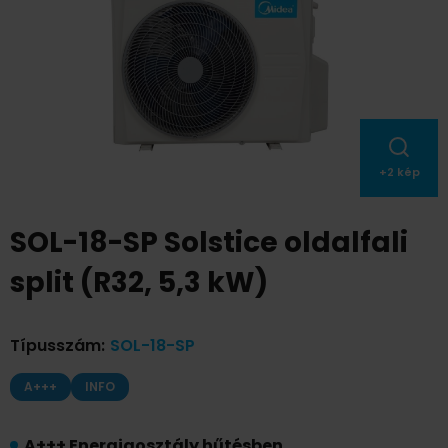
+
2
kép
SOL-18-SP Solstice oldalfali
split (R32, 5,3 kW)
Típusszám
:
SOL-18-SP
A+++
INFO
A+++ Energiaosztály hűtésben