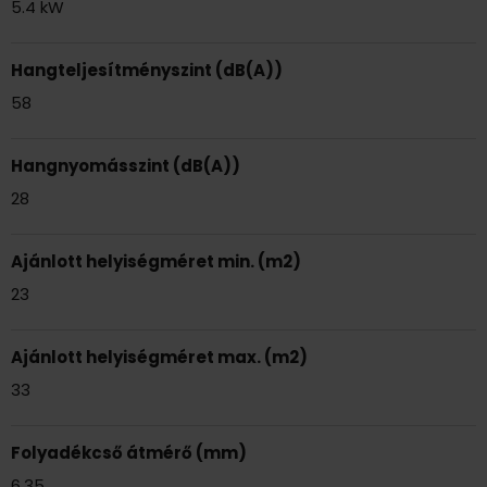
5.4 kW
Hangteljesítményszint (dB(A))
58
Hangnyomásszint (dB(A))
28
Ajánlott helyiségméret min. (m2)
23
Ajánlott helyiségméret max. (m2)
33
Folyadékcső átmérő (mm)
6.35