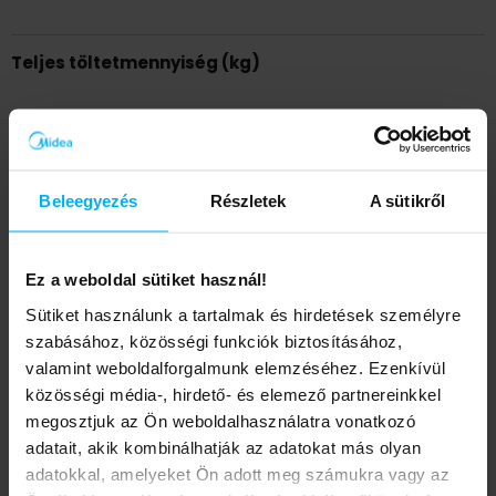
Teljes töltetmennyiség (kg)
Feszültség (V)/Fázis/Frekvencia (Hz)
Beleegyezés
Részletek
A sütikről
Max csatlakoztatható belt. mennyiség (db)
Ez a weboldal sütiket használ!
Sütiket használunk a tartalmak és hirdetések személyre
szabásához, közösségi funkciók biztosításához,
Lábtávolság (mm)
valamint weboldalforgalmunk elemzéséhez. Ezenkívül
közösségi média-, hirdető- és elemező partnereinkkel
megosztjuk az Ön weboldalhasználatra vonatkozó
adatait, akik kombinálhatják az adatokat más olyan
EVO1-035-OU Evo kültéri (R32, 3,5 kW)
adatokkal, amelyeket Ön adott meg számukra vagy az