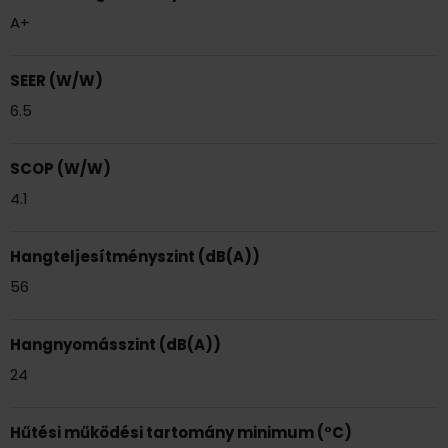
A+
SEER (W/W)
6.5
SCOP (W/W)
4.1
Hangteljesítményszint (dB(A))
56
Hangnyomásszint (dB(A))
24
Hűtési működési tartomány minimum (°C)