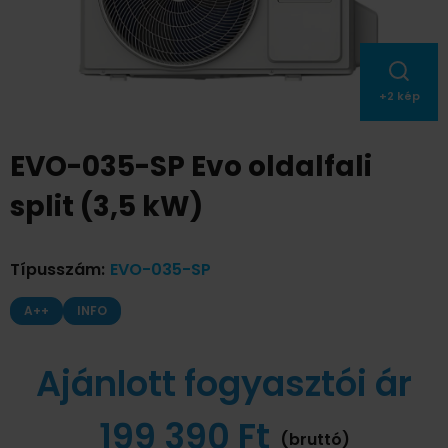
+
2
kép
EVO-035-SP Evo oldalfali
split (3,5 kW)
Típusszám
:
EVO-035-SP
A++
INFO
Ajánlott fogyasztói ár
199 390 Ft
(bruttó)