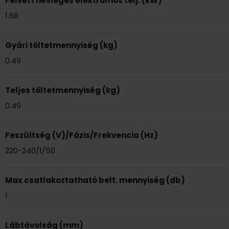
Felvett névleges elektromos telj. (kW)
1.68
Gyári töltetmennyiség (kg)
0.49
Teljes töltetmennyiség (kg)
0.49
Feszültség (V)/Fázis/Frekvencia (Hz)
220-240/1/50
Max csatlakoztatható belt. mennyiség (db)
1
Lábtávolság (mm)