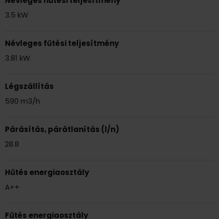
Névleges hűtési teljesítmény
3.5 kW
Névleges fűtési teljesítmény
3.81 kW
Légszállítás
590 m3/h
Párásítás, párátlanítás (l/n)
28.8
Hűtés energiaosztály
A++
Fűtés energiaosztály