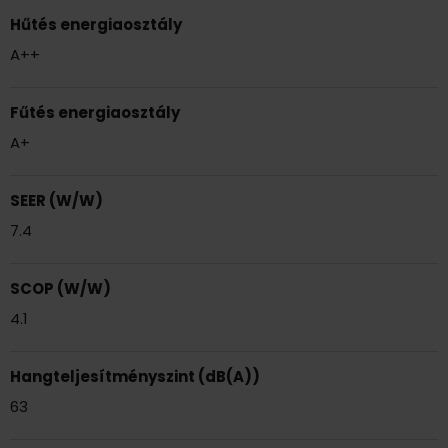
Hűtés energiaosztály
A++
Fűtés energiaosztály
A+
SEER (W/W)
7.4
SCOP (W/W)
4.1
Hangteljesítményszint (dB(A))
63